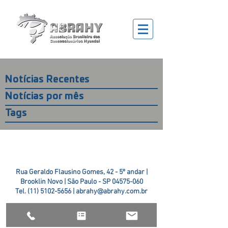
Notícias Recentes
Notícias por mês
Tags
Rua Geraldo Flausino Gomes, 42 - 5º andar |
Brooklin Novo | São Paulo - SP
04575-060
Tel.
(11) 5102-5656
|
abrahy@abrahy.com.br
©2018 ABRAHY. criado pela
TR2 Art + Design