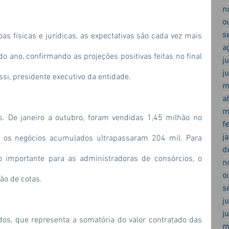
n
o
s
s físicas e jurídicas, as expectativas são cada vez mais 
a
 ano, confirmando as projeções positivas feitas no final 
j
j
ssi, presidente executivo da entidade.
m
a
m
s. De janeiro a outubro, foram vendidas 1,45 milhão no 
f
j
 os negócios acumulados ultrapassaram 204 mil. Para 
d
importante para as administradoras de consórcios, o 
n
o
ão de cotas.
s
j
j
os, que representa a somatória do valor contratado das 
m