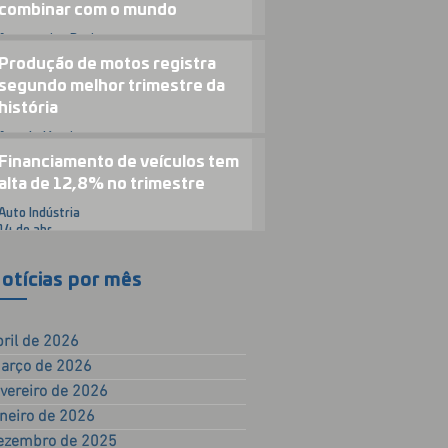
combinar com o mundo
Automotive Business
23 de abr.
Produção de motos registra
segundo melhor trimestre da
história
Auto Indústria
15 de abr.
Financiamento de veículos tem
alta de 12,8% no trimestre
Auto Indústria
14 de abr.
otícias por mês
bril de 2026
arço de 2026
evereiro de 2026
aneiro de 2026
ezembro de 2025