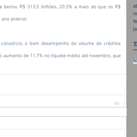
a
e beirou R$ 313,5 bilhões, 20,3% a mais do que os R$ 
m
ano anterior.
f
j
consórcio, o bom desempenho do volume de créditos 
T
 aumento de 11,7% no tíquete médio até novembro, que 
N