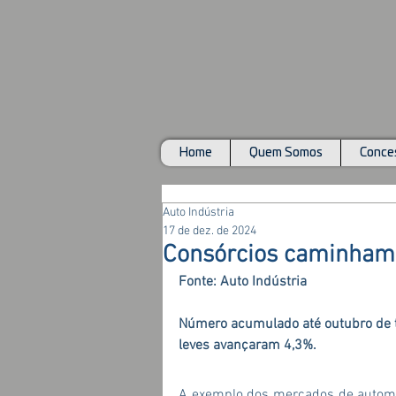
Home
Quem Somos
Conces
Auto Indústria
17 de dez. de 2024
Consórcios caminham 
Fonte: Auto Indústria
Número acumulado até outubro de t
leves avançaram 4,3%.
A exemplo dos mercados de automóv