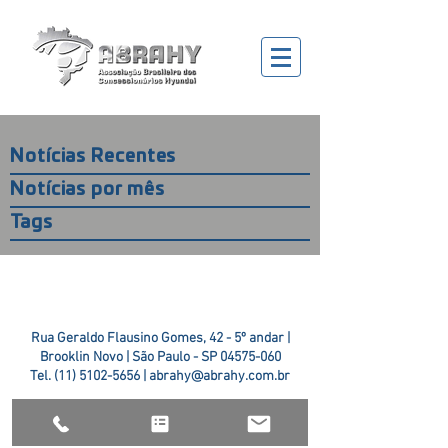
Notícias Recentes
Notícias por mês
Tags
Rua Geraldo Flausino Gomes, 42 - 5º andar |
Brooklin Novo | São Paulo - SP
04575-060
Tel.
(11) 5102-5656
|
abrahy@abrahy.com.br
©2018 ABRAHY. criado pela
TR2 Art + Design