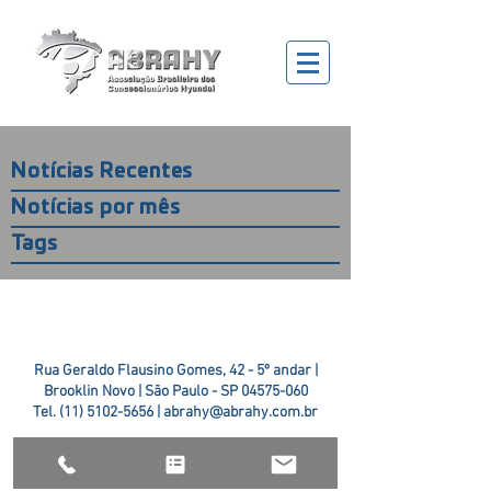
Notícias Recentes
Notícias por mês
Tags
Rua Geraldo Flausino Gomes, 42 - 5º andar |
Brooklin Novo | São Paulo - SP
04575-060
Tel.
(11) 5102-5656
|
abrahy@abrahy.com.br
©2018 ABRAHY. criado pela
TR2 Art + Design