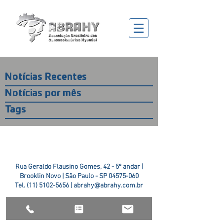
Notícias Recentes
Notícias por mês
Tags
Rua Geraldo Flausino Gomes, 42 - 5º andar |
Brooklin Novo | São Paulo - SP
04575-060
Tel.
(11) 5102-5656
|
abrahy@abrahy.com.br
©2018 ABRAHY. criado pela
TR2 Art + Design