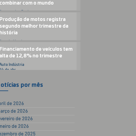
combinar com o mundo
Automotive Business
23 de abr.
Produção de motos registra
segundo melhor trimestre da
história
Auto Indústria
15 de abr.
Financiamento de veículos tem
alta de 12,8% no trimestre
Auto Indústria
14 de abr.
otícias por mês
bril de 2026
arço de 2026
evereiro de 2026
aneiro de 2026
ezembro de 2025