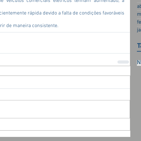
 veículos comerciais elétricos tenham aumentado, a 
a
cientemente rápida devido a falta de condições favoráveis 
m
f
rir de maneira consistente.
j
T
N