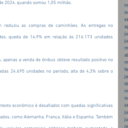
de 2024, quando somou 1,05 milhão.
n
o
s
m reduziu as compras de caminhões. As entregas no 
a
j
es, queda de 14,9% em relação às 216.173 unidades 
j
m
a
 apenas a venda de ônibus obteve resultado positivo no 
m
f
das 24.695 unidades no período, alta de 4,3% sobre o 
j
d
n
o
s
ntexto econômico é desafiador, com quedas significativas 
j
cados, como Alemanha, França, Itália e Espanha. Também 
j
m