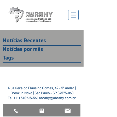
Notícias Recentes
Notícias por mês
Tags
Rua Geraldo Flausino Gomes, 42 - 5º andar |
Brooklin Novo | São Paulo - SP
04575-060
Tel.
(11) 5102-5656
|
abrahy@abrahy.com.br
©2018 ABRAHY. criado pela
TR2 Art + Design