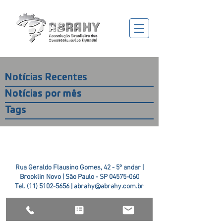
Notícias Recentes
Notícias por mês
Tags
Rua Geraldo Flausino Gomes, 42 - 5º andar |
Brooklin Novo | São Paulo - SP
04575-060
Tel.
(11) 5102-5656
|
abrahy@abrahy.com.br
©2018 ABRAHY. criado pela
TR2 Art + Design