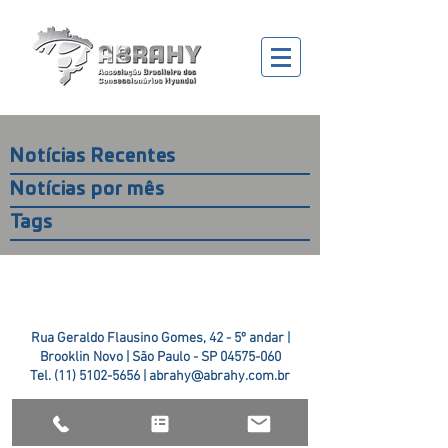
Notícias Recentes
Notícias por mês
Tags
Rua Geraldo Flausino Gomes, 42 - 5º andar |
Brooklin Novo | São Paulo - SP
04575-060
Tel.
(11) 5102-5656
|
abrahy@abrahy.com.br
©2018 ABRAHY. criado pela
TR2 Art + Design