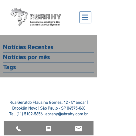
Notícias Recentes
Notícias por mês
Tags
Rua Geraldo Flausino Gomes, 42 - 5º andar |
Brooklin Novo | São Paulo - SP
04575-060
Tel.
(11) 5102-5656
|
abrahy@abrahy.com.br
©2018 ABRAHY. criado pela
TR2 Art + Design