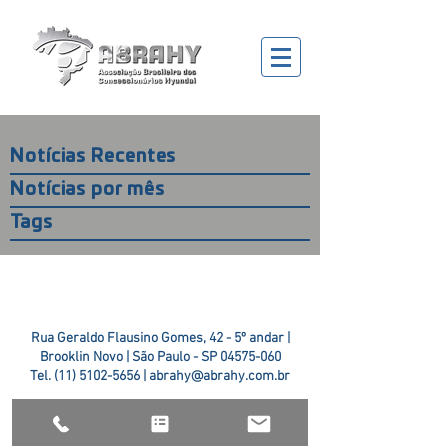
Notícias Recentes
Notícias por mês
Tags
Rua Geraldo Flausino Gomes, 42 - 5º andar |
Brooklin Novo | São Paulo - SP
04575-060
Tel.
(11) 5102-5656
|
abrahy@abrahy.com.br
©2018 ABRAHY. criado pela
TR2 Art + Design