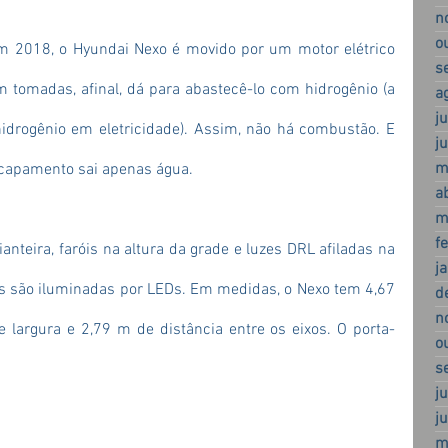
n
o
em 2018, o Hyundai Nexo é movido por um motor elétrico 
s
 tomadas, afinal, dá para abastecê-lo com hidrogênio (a 
a
j
idrogênio em eletricidade). Assim, não há combustão. E 
j
m
capamento sai apenas água.
a
m
f
nteira, faróis na altura da grade e luzes DRL afiladas na 
j
as são iluminadas por LEDs. Em medidas, o Nexo tem 4,67 
d
n
largura e 2,79 m de distância entre os eixos. O porta-
o
s
j
j
m