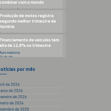
combinar com o mundo
Automotive Business
23 de abr.
Produção de motos registra
segundo melhor trimestre da
história
Auto Indústria
15 de abr.
Financiamento de veículos tem
alta de 12,8% no trimestre
Auto Indústria
14 de abr.
otícias por mês
bril de 2026
arço de 2026
evereiro de 2026
aneiro de 2026
ezembro de 2025