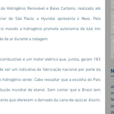
de Hidrogênio Renovável e Baixo Carbono, realizado até 
terior de São Paulo, a Hyundai apresenta o Nexo. Pela 
dio movido a hidrogênio promete autonomia de 666 km 
ção de ar durante a rodagem.
combustível e um motor elétrico que, juntos, geram 183 
de ser um indicativo de fabricação nacional por parte da 
N
o hidrogênio verde. Cabe ressaltar que a escolha do País 
a
dução mundial de etanol. Sem contar que o Brasil tem 
m
f
ento que oferecem o derivado da cana-de-açúcar. Assim, 
j
d