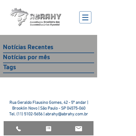
Notícias Recentes
Notícias por mês
Tags
Rua Geraldo Flausino Gomes, 42 - 5º andar |
Brooklin Novo | São Paulo - SP
04575-060
Tel.
(11) 5102-5656
|
abrahy@abrahy.com.br
©2018 ABRAHY. criado pela
TR2 Art + Design