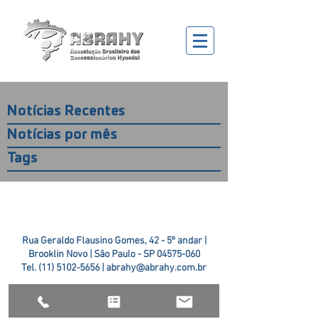
Notícias Recentes
Notícias por mês
Tags
Rua Geraldo Flausino Gomes, 42 - 5º andar |
Brooklin Novo | São Paulo - SP
04575-060
Tel.
(11) 5102-5656
|
abrahy@abrahy.com.br
©2018 ABRAHY. criado pela
TR2 Art + Design