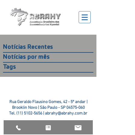
Notícias Recentes
Notícias por mês
Tags
Rua Geraldo Flausino Gomes, 42 - 5º andar |
Brooklin Novo | São Paulo - SP
04575-060
Tel.
(11) 5102-5656
|
abrahy@abrahy.com.br
©2018 ABRAHY. criado pela
TR2 Art + Design