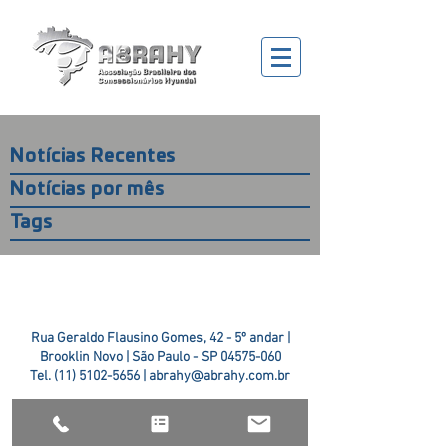
Notícias Recentes
Notícias por mês
Tags
Rua Geraldo Flausino Gomes, 42 - 5º andar |
Brooklin Novo | São Paulo - SP
04575-060
Tel.
(11) 5102-5656
|
abrahy@abrahy.com.br
©2018 ABRAHY. criado pela
TR2 Art + Design