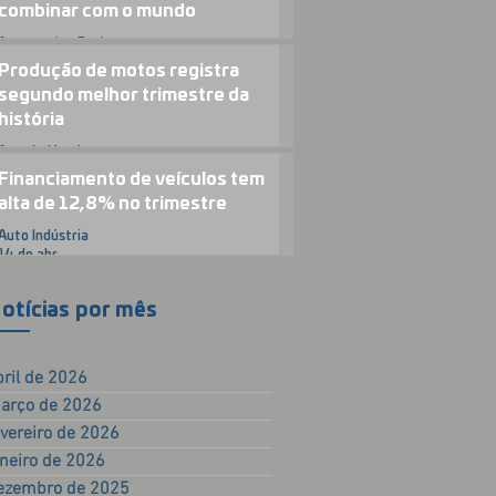
combinar com o mundo
Automotive Business
23 de abr.
Produção de motos registra
segundo melhor trimestre da
história
Auto Indústria
15 de abr.
Financiamento de veículos tem
alta de 12,8% no trimestre
Auto Indústria
14 de abr.
otícias por mês
bril de 2026
arço de 2026
evereiro de 2026
aneiro de 2026
ezembro de 2025