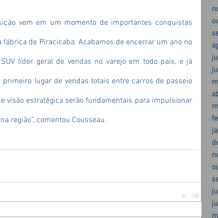
n
o
osição vem em um momento de importantes conquistas 
s
 fábrica de Piracicaba. Acabamos de encerrar um ano no 
a
j
SUV líder geral de vendas no varejo em todo país, e já 
j
imeiro lugar de vendas totais entre carros de passeio 
m
a
 e visão estratégica serão fundamentais para impulsionar 
m
f
 na região”, comentou Cousseau.
j
d
n
o
s
j
j
m