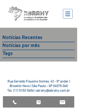
Notícias Recentes
Notícias por mês
Tags
Rua Geraldo Flausino Gomes, 42 - 5º andar |
Brooklin Novo | São Paulo - SP
04575-060
Tel.
(11) 5102-5656
|
abrahy@abrahy.com.br
©2018 ABRAHY. criado pela
TR2 Art + Design