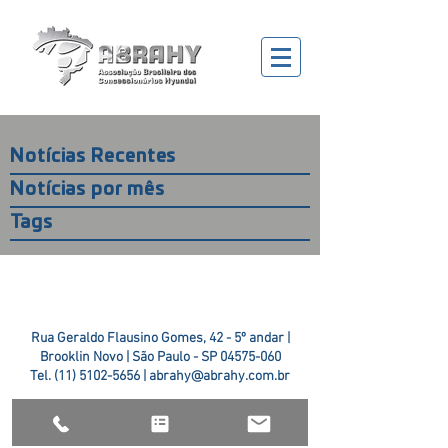
Notícias Recentes
Notícias por mês
Tags
Rua Geraldo Flausino Gomes, 42 - 5º andar |
Brooklin Novo | São Paulo - SP
04575-060
Tel.
(11) 5102-5656
|
abrahy@abrahy.com.br
©2018 ABRAHY. criado pela
TR2 Art + Design