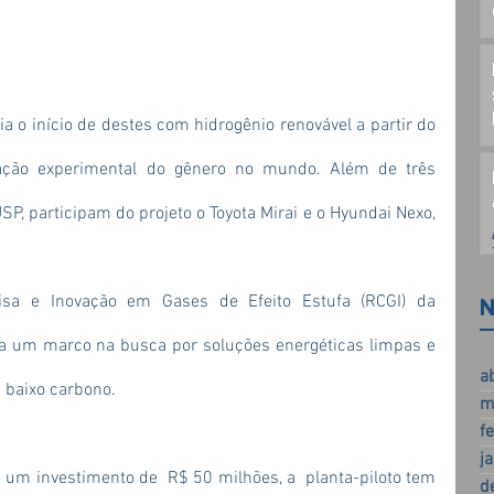
 o início de destes com hidrogênio renovável a partir do 
tação experimental do gênero no mundo. Além de três 
SP, participam do projeto o Toyota Mirai e o Hyundai Nexo, 
sa e Inovação em Gases de Efeito Estufa (RCGI) da 
N
nta um marco na busca por soluções energéticas limpas e 
a
 baixo carbono.
m
f
j
 um investimento de  R$ 50 milhões, a  planta-piloto tem 
d