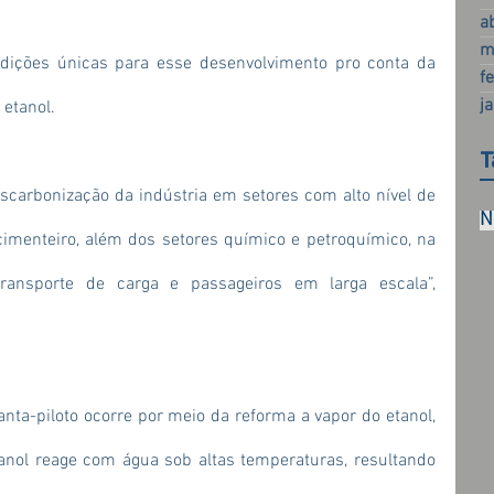
a
m
dições únicas para esse desenvolvimento pro conta da 
f
j
 etanol.
T
escarbonização da indústria em setores com alto nível de 
N
imenteiro, além dos setores químico e petroquímico, na 
transporte de carga e passageiros em larga escala”, 
nta-piloto ocorre por meio da reforma a vapor do etanol, 
nol reage com água sob altas temperaturas, resultando 