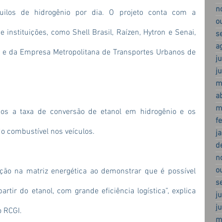
n
ilos de hidrogênio por dia. O projeto conta com a 
o
instituições, como Shell Brasil, Raízen, Hytron e Senai, 
s
a
o e da Empresa Metropolitana de Transportes Urbanos de 
j
j
m
a
m
dos a taxa de conversão de etanol em hidrogênio e os 
f
o combustível nos veículos.
j
d
n
o
o na matriz energética ao demonstrar que é possível 
s
rtir do etanol, com grande eficiência logística”, explica 
j
j
o RCGI.
m