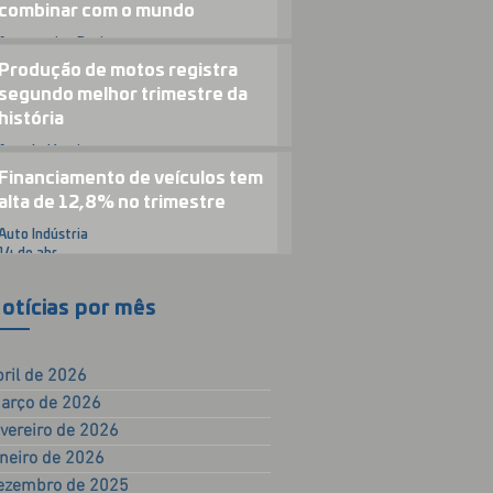
combinar com o mundo
Automotive Business
23 de abr.
Produção de motos registra
segundo melhor trimestre da
história
Auto Indústria
15 de abr.
Financiamento de veículos tem
alta de 12,8% no trimestre
Auto Indústria
14 de abr.
otícias por mês
bril de 2026
arço de 2026
evereiro de 2026
aneiro de 2026
ezembro de 2025