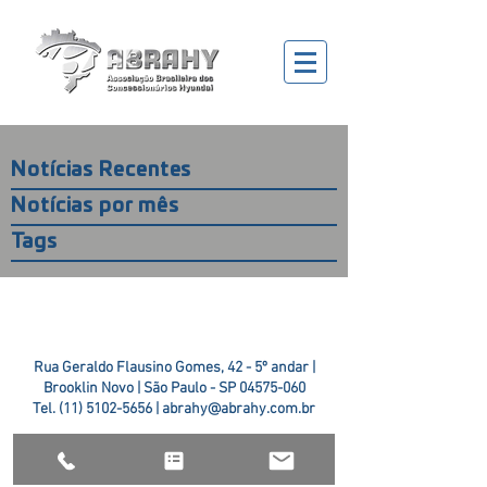
Notícias Recentes
Notícias por mês
Tags
Rua Geraldo Flausino Gomes, 42 - 5º andar |
Brooklin Novo | São Paulo - SP
04575-060
Tel.
(11) 5102-5656
|
abrahy@abrahy.com.br
©2018 ABRAHY. criado pela
TR2 Art + Design