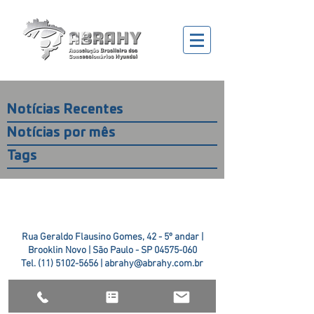
Notícias Recentes
Notícias por mês
Tags
Rua Geraldo Flausino Gomes, 42 - 5º andar |
Brooklin Novo | São Paulo - SP
04575-060
Tel.
(11) 5102-5656
|
abrahy@abrahy.com.br
©2018 ABRAHY. criado pela
TR2 Art + Design