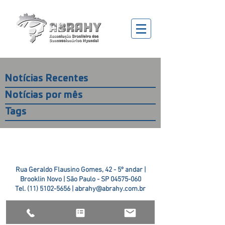
Notícias Recentes
Notícias por mês
Tags
Rua Geraldo Flausino Gomes, 42 - 5º andar |
Brooklin Novo | São Paulo - SP
04575-060
Tel.
(11) 5102-5656
|
abrahy@abrahy.com.br
©2018 ABRAHY. criado pela
TR2 Art + Design