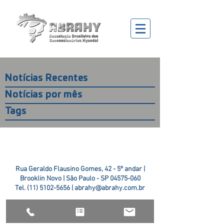
Notícias Recentes
Notícias por mês
Tags
Rua Geraldo Flausino Gomes, 42 - 5º andar |
Brooklin Novo | São Paulo - SP
04575-060
Tel.
(11) 5102-5656
|
abrahy@abrahy.com.br
©2018 ABRAHY. criado pela
TR2 Art + Design