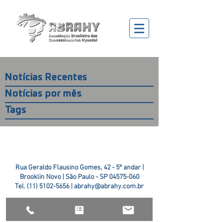
Notícias Recentes
Notícias por mês
Tags
Rua Geraldo Flausino Gomes, 42 - 5º andar |
Brooklin Novo | São Paulo - SP
04575-060
Tel.
(11) 5102-5656
|
abrahy@abrahy.com.br
©2018 ABRAHY. criado pela
TR2 Art + Design