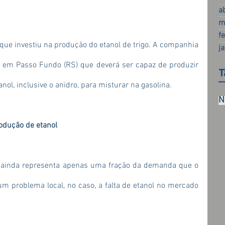
a
m
f
ue investiu na produção do etanol de trigo. A companhia 
j
 em Passo Fundo (RS) que deverá ser capaz de produzir 
T
nol, inclusive o anidro, para misturar na gasolina.
N
rodução de etanol
ainda representa apenas uma fração da demanda que o 
um problema local, no caso, a falta de etanol no mercado 