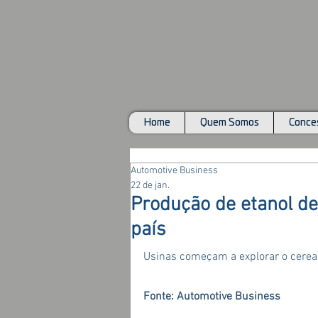
Home
Quem Somos
Conces
Automotive Business
22 de jan.
Produção de etanol de 
país
Usinas começam a explorar o cerea
Fonte: Automotive Business