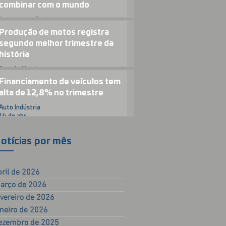
combinar com o mundo
Automotive Business
23 de abr.
Produção de motos registra
segundo melhor trimestre da
história
Auto Indústria
15 de abr.
Financiamento de veículos tem
alta de 12,8% no trimestre
Auto Indústria
14 de abr.
otícias por mês
bril de 2026
arço de 2026
evereiro de 2026
aneiro de 2026
ezembro de 2025