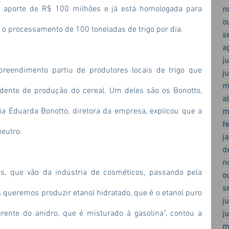
 aporte de R$ 100 milhões e já está homologada para 
n
o
m o processamento de 100 toneladas de trigo por dia.
s
a
j
reendimento partiu de produtores locais de trigo que 
j
m
dente de produção do cereal. Um deles são os Bonotto, 
a
ia Eduarda Bonotto, diretora da empresa, explicou que a 
m
f
neutro.
j
d
n
s, que vão da indústria de cosméticos, passando pela 
o
s
s queremos produzir etanol hidratado, que é o etanol puro 
j
rente do anidro, que é misturado à gasolina”, contou a 
j
m