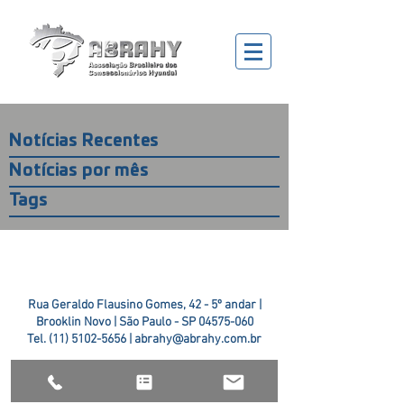
Notícias Recentes
Notícias por mês
Tags
Rua Geraldo Flausino Gomes, 42 - 5º andar |
Brooklin Novo | São Paulo - SP
04575-060
Tel.
(11) 5102-5656
|
abrahy@abrahy.com.br
©2018 ABRAHY. criado pela
TR2 Art + Design