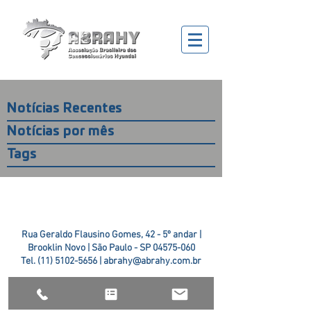
Notícias Recentes
Notícias por mês
Tags
Rua Geraldo Flausino Gomes, 42 - 5º andar |
Brooklin Novo | São Paulo - SP
04575-060
Tel.
(11) 5102-5656
|
abrahy@abrahy.com.br
©2018 ABRAHY. criado pela
TR2 Art + Design