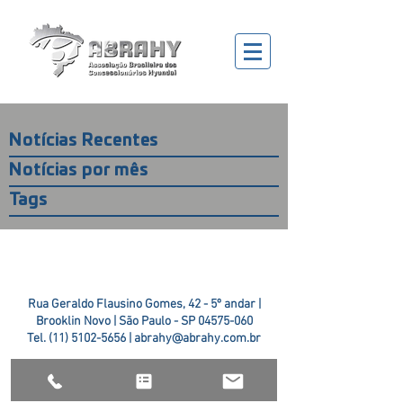
Notícias Recentes
Notícias por mês
Tags
Rua Geraldo Flausino Gomes, 42 - 5º andar |
Brooklin Novo | São Paulo - SP
04575-060
Tel.
(11) 5102-5656
|
abrahy@abrahy.com.br
©2018 ABRAHY. criado pela
TR2 Art + Design