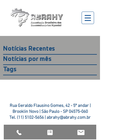
Notícias Recentes
Notícias por mês
Tags
Rua Geraldo Flausino Gomes, 42 - 5º andar |
Brooklin Novo | São Paulo - SP
04575-060
Tel.
(11) 5102-5656
|
abrahy@abrahy.com.br
©2018 ABRAHY. criado pela
TR2 Art + Design