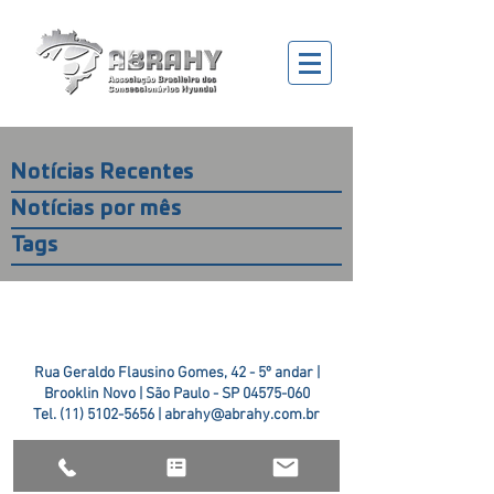
Notícias Recentes
Notícias por mês
Tags
Rua Geraldo Flausino Gomes, 42 - 5º andar |
Brooklin Novo | São Paulo - SP
04575-060
Tel.
(11) 5102-5656
|
abrahy@abrahy.com.br
©2018 ABRAHY. criado pela
TR2 Art + Design