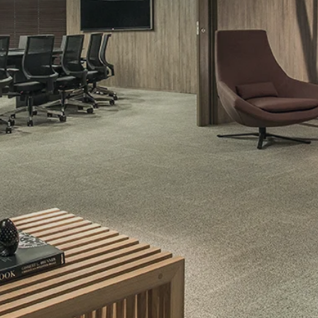
ilton do Nascimento
Conselho Nacional
 Tajra Sobrinho
Região Sudeste
 Paulo de Melo (Suplente)
Conselho Fiscal
Moreira