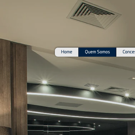
Home
Quem Somos
Conces
Conselho Nacional
Djal
Região Norte
Wins