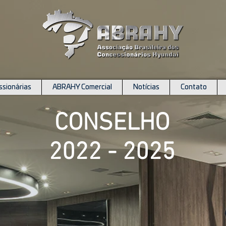
sionárias
ABRAHY Comercial
Notícias
Contato
CONSELHO
2022 - 2025
ma Bezerra Neto
Conselho Nacional
ton Diamantino (Suplente)
Região Sul