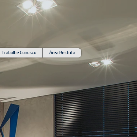
Trabalhe Conosco
Área Restrita
Edson Akira Nagasava
Mirtillo Trombini (Suplente)