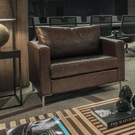
Hyra
Conselho Nacional
Jose
Região Nordeste
João
Conselho Nacional
Aral 
Região Centro-Oeste