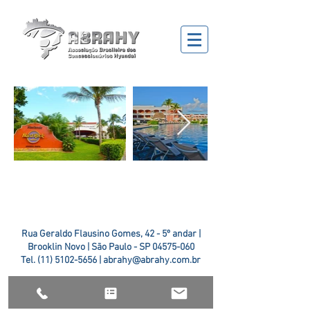
Rua Geraldo Flausino Gomes, 42 - 5º andar |
Brooklin Novo | São Paulo - SP
04575-060
Tel.
(11) 5102-5656
|
abrahy@abrahy.com.br
©2018 ABRAHY. criado pela
TR2 Art + Design