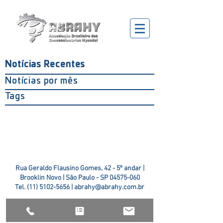
Notícias Recentes
Notícias por mês
Tags
Rua Geraldo Flausino Gomes, 42 - 5º andar |
Brooklin Novo | São Paulo - SP
04575-060
Tel.
(11) 5102-5656
|
abrahy@abrahy.com.br
©2018 ABRAHY. criado pela
TR2 Art + Design