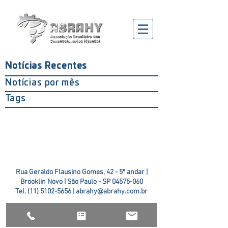
Notícias Recentes
Notícias por mês
Tags
Rua Geraldo Flausino Gomes, 42 - 5º andar |
Brooklin Novo | São Paulo - SP
04575-060
Tel.
(11) 5102-5656
|
abrahy@abrahy.com.br
©2018 ABRAHY. criado pela
TR2 Art + Design