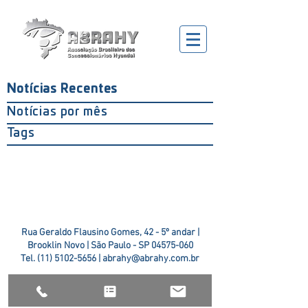
Notícias Recentes
Notícias por mês
Tags
Rua Geraldo Flausino Gomes, 42 - 5º andar |
Brooklin Novo | São Paulo - SP
04575-060
Tel.
(11) 5102-5656
|
abrahy@abrahy.com.br
©2018 ABRAHY. criado pela
TR2 Art + Design