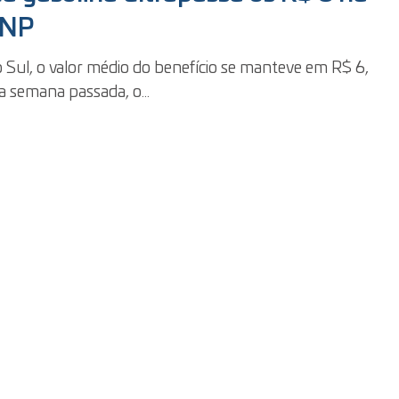
ANP
 Sul, o valor médio do benefício se manteve em R$ 6,12,
a semana passada, o...