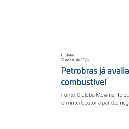
O Globo
19 de set. de 2024
Petrobras já avalia
combustível
Fonte: O Globo Movimento ocorreria ‘quando houver espaço’, afirma reservadamente
um interlocutor a par das nego