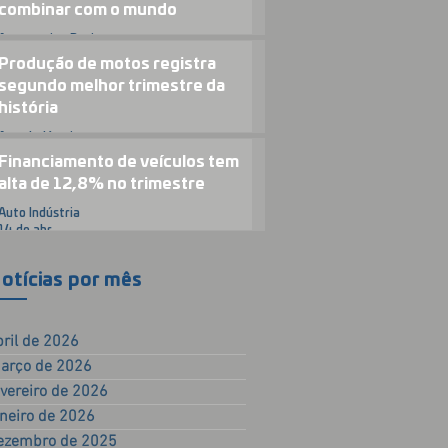
combinar com o mundo
Automotive Business
23 de abr.
Produção de motos registra
segundo melhor trimestre da
história
Auto Indústria
15 de abr.
Financiamento de veículos tem
alta de 12,8% no trimestre
Auto Indústria
14 de abr.
otícias por mês
bril de 2026
arço de 2026
evereiro de 2026
aneiro de 2026
ezembro de 2025