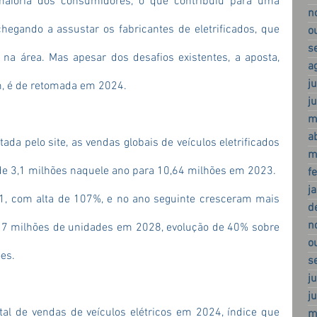
aioria dos consumidores, o que contribuiu para uma 
n
egando a assustar os fabricantes de eletrificados, que 
o
s
a área. Mas apesar dos desafios existentes, a aposta, 
a
j
m
, é de retomada em 2024.
j
m
a
da pelo site, as vendas globais de veículos eletrificados 
m
de 3,1 milhões naquele ano para 10,64 milhões em 2023.
f
j
, com alta de 107%, e no ano seguinte cresceram mais 
d
n
 17 milhões de unidades em 2028, evolução de 40% sobre 
o
ões.
s
j
j
al de vendas de veículos elétricos em 2024, índice que 
m