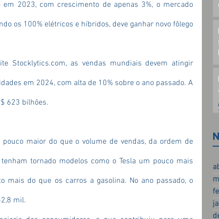
o em 2023, com crescimento de apenas 3%, o mercado 
uindo os 100% elétricos e híbridos, deve ganhar novo fôlego 
ite 
Stocklytics.com
, as vendas mundiais devem atingir 
idades em 2024, com alta de 10% sobre o ano passado. A 
$ 623 bilhões.
N
 pouco maior do que o volume de vendas, da ordem de 
s tenham tornado modelos como o Tesla um pouco mais 
a
m
to mais do que os carros a gasolina. No ano passado, o 
f
2,8 mil.
j
d