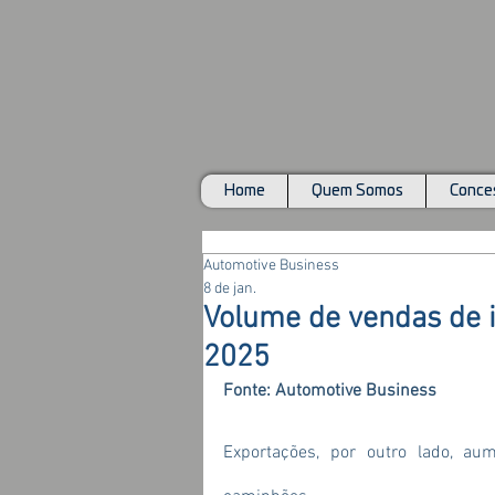
Home
Quem Somos
Conces
Automotive Business
8 de jan.
Volume de vendas de
2025
Fonte: Automotive Business
Exportações, por outro lado, au