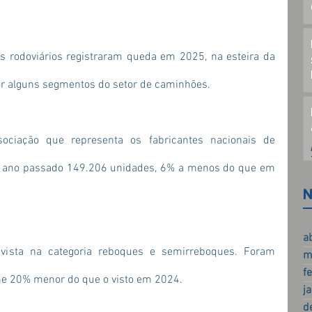
rodoviários registraram queda em 2025, na esteira da 
por alguns segmentos do setor de caminhões.
ociação que representa os fabricantes nacionais de 
o ano passado 149.206 unidades, 6% a menos do que em 
N
a
ista na categoria reboques e semirreboques. Foram 
m
f
me 20% menor do que o visto em 2024.
j
d