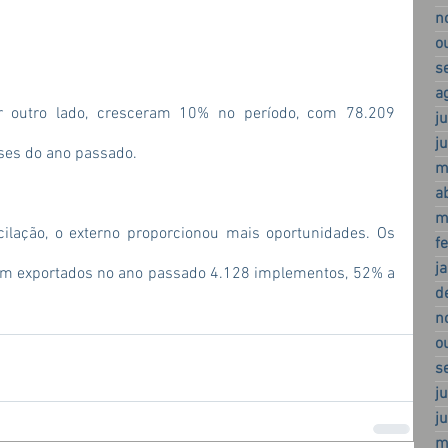
n
o
s
a
or outro lado, cresceram 10% no período, com 78.209 
j
j
es do ano passado.
m
a
m
lação, o externo proporcionou mais oportunidades. Os 
f
j
m exportados no ano passado 4.128 implementos, 52% a 
d
n
o
s
j
j
m