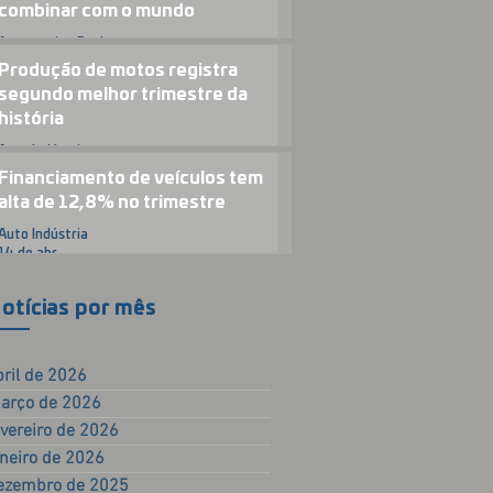
combinar com o mundo
Automotive Business
23 de abr.
Produção de motos registra
segundo melhor trimestre da
história
Auto Indústria
15 de abr.
Financiamento de veículos tem
alta de 12,8% no trimestre
Auto Indústria
14 de abr.
otícias por mês
bril de 2026
arço de 2026
evereiro de 2026
aneiro de 2026
ezembro de 2025