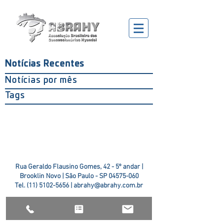
Notícias Recentes
Notícias por mês
Tags
Rua Geraldo Flausino Gomes, 42 - 5º andar |
Brooklin Novo | São Paulo - SP
04575-060
Tel.
(11) 5102-5656
|
abrahy@abrahy.com.br
©2018 ABRAHY. criado pela
TR2 Art + Design