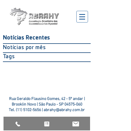
Notícias Recentes
Notícias por mês
Tags
Rua Geraldo Flausino Gomes, 42 - 5º andar |
Brooklin Novo | São Paulo - SP
04575-060
Tel.
(11) 5102-5656
|
abrahy@abrahy.com.br
©2018 ABRAHY. criado pela
TR2 Art + Design